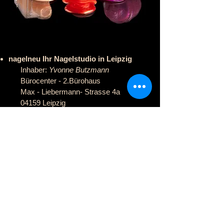
nagelneu Ihr Nagelstudio in Leipzig
Inhaber:
Yvonne Butzmann
​ Bürocenter - 2.Bürohaus
Max - Liebermann- Strasse 4a
04159 Leipzig
Parkplätze sind vorhanden
nagelneu - mobil: bei Ihnen zuhause
Termine nach telefonischer
Absprache
gern per WhatsApp
Telefon
0171 / 12 39 542
E-Mail