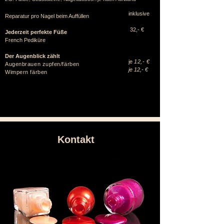
inklusive
Reparatur pro Nagel beim Auffüllen
32,- €
Jederzeit perfekte Füße
French Pediküre
Der Augenblick zählt
je
12,- €
​Augenbrauen zupfen/färben
je 12,- €
Wimpern färben
Kontakt