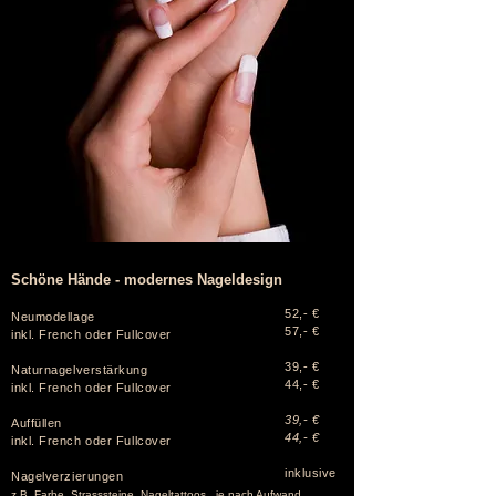
Schöne Hände - modernes Nageldesign
52,- €
Neumodellage
57,- €
inkl. French oder Fullcover
39,- €
Naturnagelverstärkung
44,- €
inkl. French oder Fullcover
39,- €
Auffüllen
44,- €
inkl. French oder Fullcover
inklusive
Nagelverzierungen
z.B. Farbe, Strasssteine, Nageltattoos...je nach Aufwand